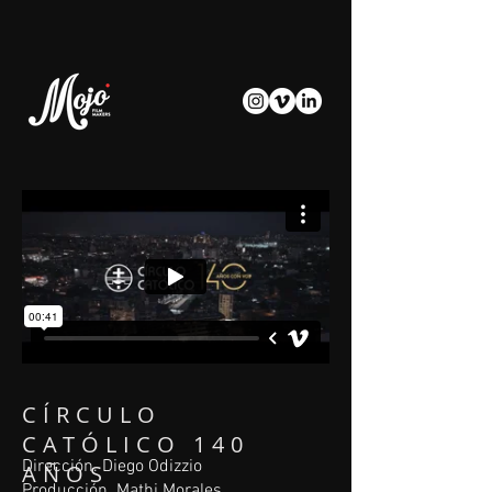
​CÍRCULO
CATÓLICO 140
Dirección. Diego Odizzio
AÑOS​
Producción. Mathi Morales